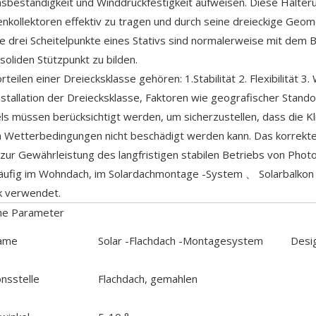
sbeständigkeit und Winddruckfestigkeit aufweisen. Diese Halterun
nkollektoren effektiv zu tragen und durch seine dreieckige Geome
ie drei Scheitelpunkte eines Stativs sind normalerweise mit dem
soliden Stützpunkt zu bilden.
teilen einer Dreiecksklasse gehören: 1.Stabilität 2. Flexibilität 3.
nstallation der Dreiecksklasse, Faktoren wie geografischer Stan
ls müssen berücksichtigt werden, um sicherzustellen, dass die Kli
Wetterbedingungen nicht beschädigt werden kann. Das korrekte D
 zur Gewährleistung des langfristigen stabilen Betriebs von Phot
häufig im Wohndach, im Solardachmontage -System 、 Solarbalkon
k verwendet.
he Parameter
ame
Solar -Flachdach -Montagesystem
Desi
onsstelle
Flachdach, gemahlen