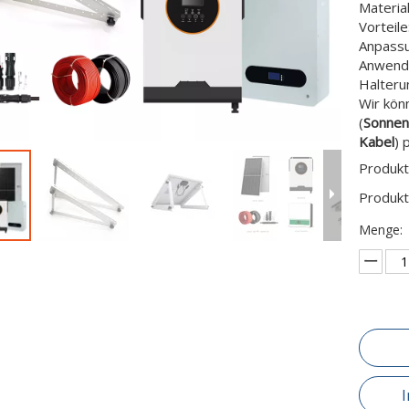
Material
Vorteile:
Anpassu
Anwendu
Halteru
Wir kön
(
Sonnenk
Kabel
) 
Produkt
Produkt
Menge: