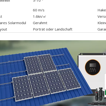
winkel
5-10 °
60 m/s
Hake
st
1.6kn/㎡
Vers
res Solarmodul
Gerahmt
Klei
ayout
Porträt oder Landschaft
Gara