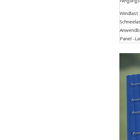
Neigungs
Windlast
Schneela
Anwendba
Panel -L