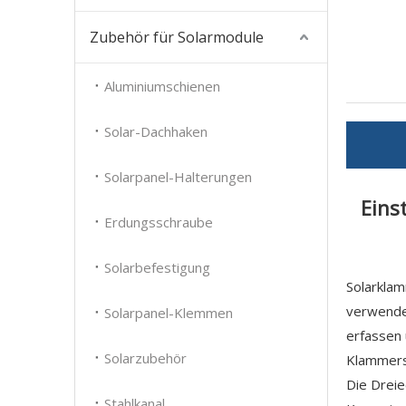
Zubehör für Solarmodule
Aluminiumschienen
Solar-Dachhaken
Solarpanel-Halterungen
Eins
Erdungsschraube
Solarbefestigung
Solarkla
verwendet
Solarpanel-Klemmen
erfassen 
Solarzubehör
Klammerst
Die Dreie
Stahlkanal