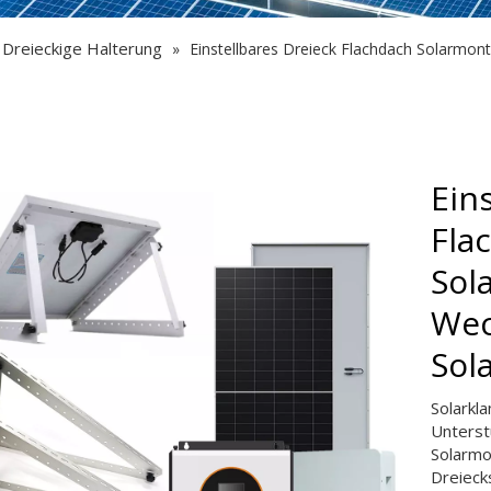
Dreieckige Halterung
»
Einstellbares Dreieck Flachdach Solarmont
Ein
Fla
Sola
Wec
Sol
Solarkl
Unterst
Solarmo
Dreiecks