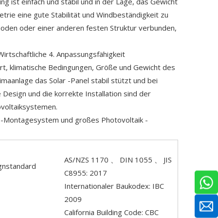
g ist einfach und stabil und in der Lage, das Gewicht
trie eine gute Stabilität und Windbeständigkeit zu
 Boden oder einer anderen festen Struktur verbunden,
 Wirtschaftliche 4. Anpassungsfähigkeit
dort, klimatische Bedingungen, Größe und Gewicht des
maanlage das Solar -Panel stabil stützt und bei
esign und die korrekte Installation sind der
ovoltaiksystemen.
 -Montagesystem und großes Photovoltaik -
AS/NZS 1170 、 DIN 1055 、 JIS
gnstandard
C8955: 2017
Internationaler Baukodex: IBC
2009
California Building Code: CBC