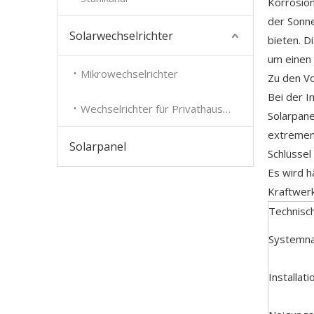
Korrosion
der Sonne
Solarwechselrichter
bieten. D
um einen 
Mikrowechselrichter
Zu den Vor
Bei der I
Wechselrichter für Privathaushalte
Solarpane
extremen 
Solarpanel
Schlüssel
Es wird 
Kraftwer
Technisc
Systemn
Installati