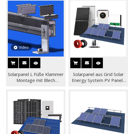
Solar Panel System
Solar Montage -Racking -
System
Video
Solarpanel L Füße Klammer
Solarpanel aus Grid Solar
Montage mit Blech
Energy System PV Panels
Metalldachhalterungssystemen
Kit einfache Installation für
die Home -Dach -Montage