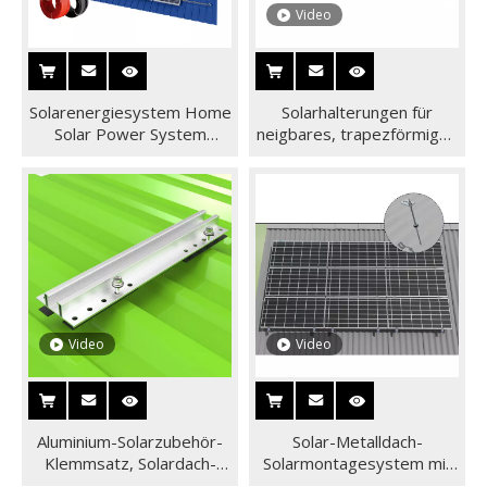
Video
Solarenergiesystem Home
Solarhalterungen für
Solar Power System
neigbares, trapezförmiges
Photovoltaiksysteme mit
Metalldach-
Solarwechselrichter
Montageschienen-
Energiesystem
Video
Video
Aluminium-Solarzubehör-
Solar-Metalldach-
Klemmsatz, Solardach-
Solarmontagesystem mit
Metallmontagesystem
Solar-Stockschraube