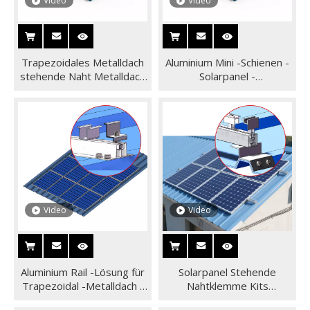
Video
Video
Trapezoidales Metalldach
Aluminium Mini -Schienen -
stehende Naht Metalldach
Solarpanel -
Solar Montage -
Halterungshalterungs -Kit
Stützsystem
für Metalldach -
Montagestruktursystem
Video
Video
Aluminium Rail -Lösung für
Solarpanel Stehende
Trapezoidal -Metalldach -
Nahtklemme Kits
Solarzformsystem Home
Trapezoidales Metalldach