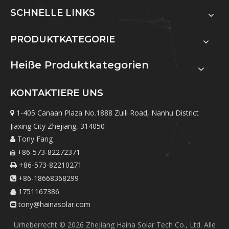
SCHNELLE LINKS
PRODUKTKATEGORIE
Heiße Produktkategorien
KONTAKTIERE UNS
1-405 Canaan Plaza No.1888 Zuili Road, Nanhu District

Jiaxing City Zhejiang, 314050
Tony Fang

+86-573-82272371

+86-573-82210271

+86-18668368299

1751167386

tony@hainasolar.com

Urheberrecht ©
2026
Zhejiang Haina Solar Tech Co., Ltd. Alle