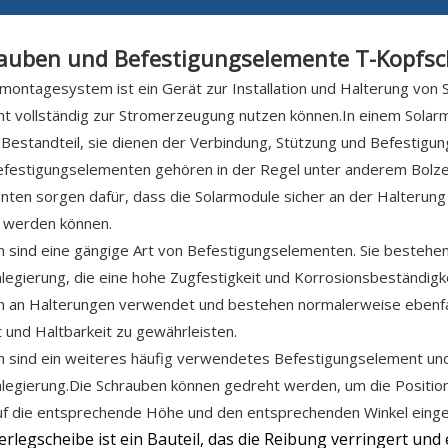
auben und Befestigungselemente T-Kopfsc
montagesystem ist ein Gerät zur Installation und Halterung von
cht vollständig zur Stromerzeugung nutzen können.In einem Sola
 Bestandteil, sie dienen der Verbindung, Stützung und Befestigu
efestigungselementen gehören in der Regel unter anderem Bolze
en sorgen dafür, dass die Solarmodule sicher an der Halterung 
 werden können.
 sind eine gängige Art von Befestigungselementen. Sie bestehe
legierung, die eine hohe Zugfestigkeit und Korrosionsbeständig
 an Halterungen verwendet und bestehen normalerweise ebenfall
t und Haltbarkeit zu gewährleisten.
n sind ein weiteres häufig verwendetes Befestigungselement und
legierung.Die Schrauben können gedreht werden, um die Position
uf die entsprechende Höhe und den entsprechenden Winkel einge
erlegscheibe ist ein Bauteil, das die Reibung verringert und