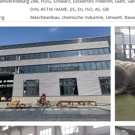
henveredelung
Zink, HDG, Schwarz, Eloxiertes Polieren, Glatt, S
DIN, ASTM /ASME, JIS, En, ISO, AS, GB
ng
Maschinenbau, chemische Industrie, Umwelt, Bauw