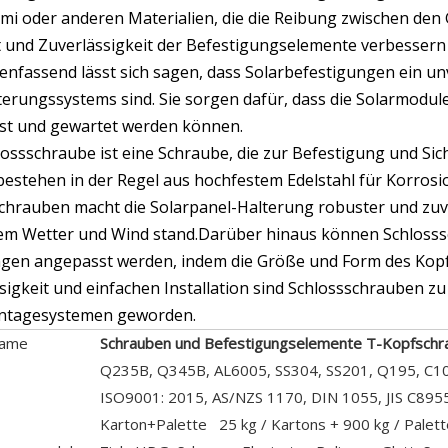
i oder anderen Materialien, die die Reibung zwischen den
ät und Zuverlässigkeit der Befestigungselemente verbesser
fassend lässt sich sagen, dass Solarbefestigungen ein unv
terungssystems sind. Sie sorgen dafür, dass die Solarmodule
st und gewartet werden können.
lossschraube ist eine Schraube, die zur Befestigung und S
 bestehen in der Regel aus hochfestem Edelstahl für Korro
chrauben macht die Solarpanel-Halterung robuster und zuv
em Wetter und Wind stand.Darüber hinaus können Schlosssc
gen angepasst werden, indem die Größe und Form des Kopf
sigkeit und einfachen Installation sind Schlossschrauben zu
ntagesystemen geworden.
name
Schrauben und Befestigungselemente T-Kopfschra
Q235B, Q345B, AL6005, SS304, SS201, Q195, C1
ISO9001: 2015, AS/NZS 1170, DIN 1055, JIS C895
Karton+Palette 25 kg / Kartons + 900 kg / Palet