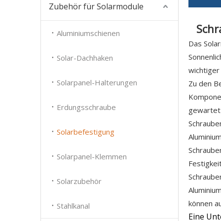
Zubehör für Solarmodule
Schr
Aluminiumschienen
Das Solar
Sonnenli
Solar-Dachhaken
wichtiger
Solarpanel-Halterungen
Zu den B
Komponent
Erdungsschraube
gewartet
Schrauben
Solarbefestigung
Aluminium
Schrauben
Solarpanel-Klemmen
Festigkei
Schraube
Solarzubehör
Aluminium
können a
Stahlkanal
Eine Unt