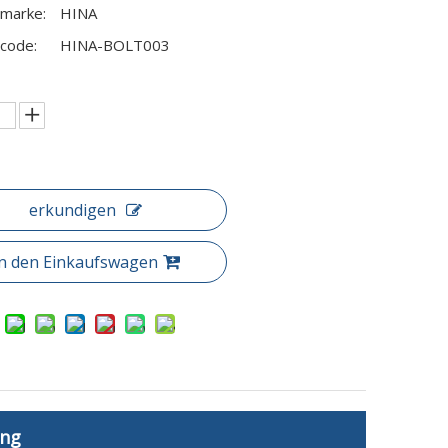
marke:
HINA
code:
HINA-BOLT003
erkundigen
In den Einkaufswagen
ung