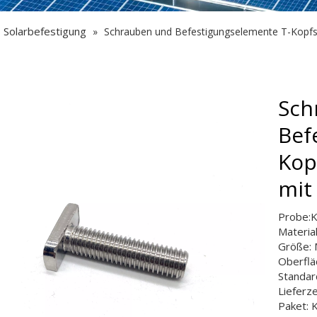
Solarbefestigung
»
Schrauben und Befestigungselemente T-Kopfsc
Sch
Bef
Kop
mit
Probe:K
Materia
Größe:
Oberfläc
Standar
Lieferz
Paket: 