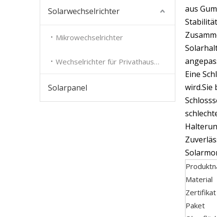
aus Gumm
Solarwechselrichter
Stabilit
Zusammen
Mikrowechselrichter
Solarhal
angepas
Wechselrichter für Privathaushalte
Eine Sch
wird.Sie
Solarpanel
Schlosss
schlecht
Halterun
Zuverläs
Solarmo
Produkt
Material
Zertifikat
Paket