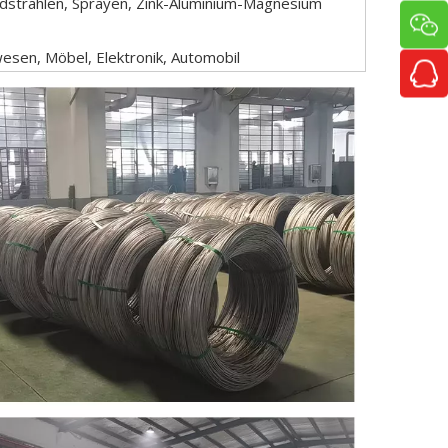
andstrahlen, Sprayen, Zink-Aluminium-Magnesium
esen, Möbel, Elektronik, Automobil