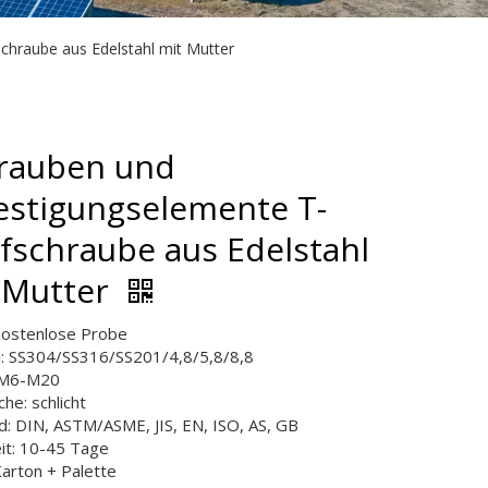
hraube aus Edelstahl mit Mutter
rauben und
estigungselemente T-
fschraube aus Edelstahl
 Mutter
ostenlose Probe
l: SS304/SS316/SS201/4,8/5,8/8,8
 M6-M20
he: schlicht
d: DIN, ASTM/ASME, JIS, EN, ISO, AS, GB
eit: 10-45 Tage
Karton + Palette