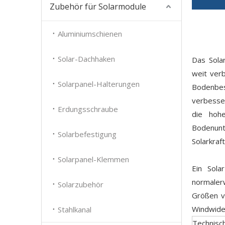
Zubehör für Solarmodule
Aluminiumschienen
Solar-Dachhaken
Das Sola
weit ver
Solarpanel-Halterungen
Bodenbes
verbesser
Erdungsschraube
die hohe
Bodenunt
Solarbefestigung
Solarkraf
Solarpanel-Klemmen
Ein Sola
normaler
Solarzubehör
Größen v
Windwider
Stahlkanal
Technisc