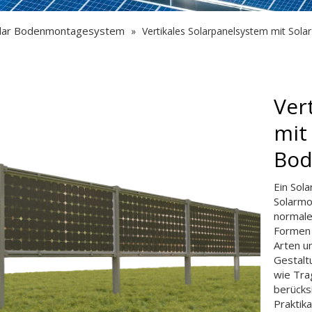
lar Bodenmontagesystem
»
Vertikales Solarpanelsystem mit Sol
Ver
mit 
Bod
Ein Sol
Solarmo
normale
Formen 
Arten u
Gestalt
wie Tra
berücks
Praktika