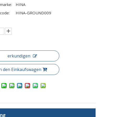
marke:
HINA
code:
HINA-GROUND009
erkundigen
In den Einkaufswagen
ung