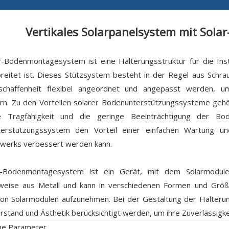
Vertikales Solarpanelsystem mit Sol
r-Bodenmontagesystem ist eine Halterungsstruktur für die Inst
breitet ist. Dieses Stützsystem besteht in der Regel aus Sch
chaffenheit flexibel angeordnet und angepasst werden, um
n. Zu den Vorteilen solarer Bodenunterstützungssysteme gehören
 Tragfähigkeit und die geringe Beeinträchtigung der Bo
erstützungssystem den Vorteil einer einfachen Wartung un
twerks verbessert werden kann.
r-Bodenmontagesystem ist ein Gerät, mit dem Solarmodule
weise aus Metall und kann in verschiedenen Formen und Grö
on Solarmodulen aufzunehmen. Bei der Gestaltung der Halterun
stand und Ästhetik berücksichtigt werden, um ihre Zuverlässigkeit
he Parameter