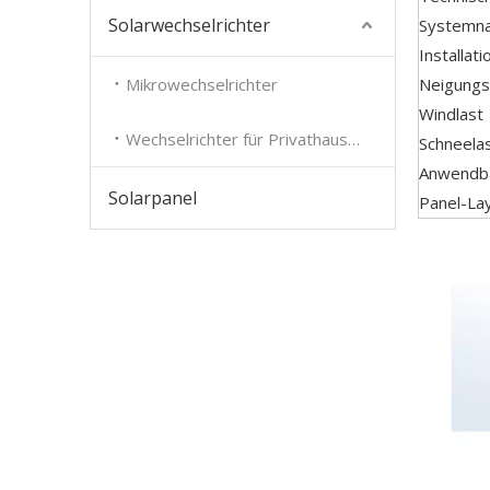
Solarwechselrichter
Systemn
Installati
Mikrowechselrichter
Neigungs
Windlast
Wechselrichter für Privathaushalte
Schneela
Anwendba
Solarpanel
Panel-La