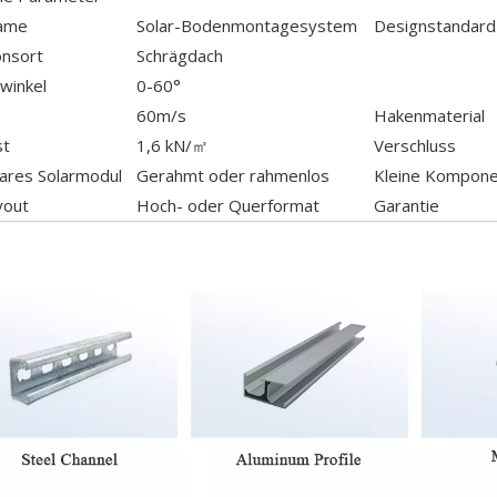
ame
Solar-Bodenmontagesystem
Designstandard
onsort
Schrägdach
winkel
0-60°
60m/s
Hakenmaterial
st
1,6 kN/㎡
Verschluss
res Solarmodul
Gerahmt oder rahmenlos
Kleine Kompon
yout
Hoch- oder Querformat
Garantie