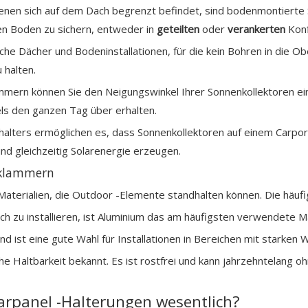
in denen sich auf dem Dach begrenzt befindet, sind bodenmontier
n Boden zu sichern, entweder in
geteilten
oder
verankerten
Konf
ache Dächer und Bodeninstallationen, für die kein Bohren in die O
 halten.
mmern können Sie den Neigungswinkel Ihrer Sonnenkollektoren einste
ls den ganzen Tag über erhalten.
arhalters ermöglichen es, dass Sonnenkollektoren auf einem Carp
nd gleichzeitig Solarenergie erzeugen.
lklammern
terialien, die Outdoor -Elemente standhalten können. Die häufi
ach zu installieren, ist Aluminium das am häufigsten verwendete M
 und ist eine gute Wahl für Installationen in Bereichen mit star
che Haltbarkeit bekannt. Es ist rostfrei und kann jahrzehntelang 
panel -Halterungen wesentlich?