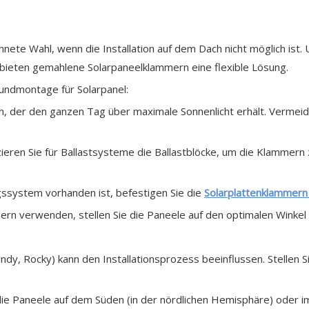
te Wahl, wenn die Installation auf dem Dach nicht möglich ist. 
 bieten gemahlene Solarpaneelklammern eine flexible Lösung.
Grundmontage für Solarpanel:
ch, der den ganzen Tag über maximale Sonnenlicht erhält. Vermei
tzieren Sie für Ballastsysteme die Ballastblöcke, um die Klammer
gssystem vorhanden ist, befestigen Sie die
Solarplattenklammer
ern verwenden, stellen Sie die Paneele auf den optimalen Winkel f
Sandy, Rocky) kann den Installationsprozess beeinflussen. Stellen 
 die Paneele auf dem Süden (in der nördlichen Hemisphäre) oder i