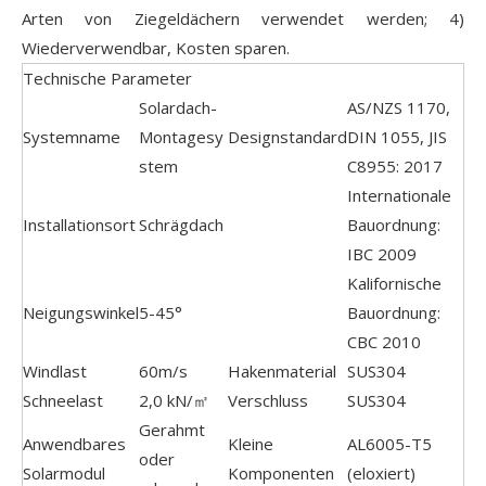
Arten von Ziegeldächern verwendet werden; 4)
Wiederverwendbar, Kosten sparen.
Technische Parameter
Solardach-
AS/NZS 1170,
Systemname
Montagesy
Designstandard
DIN 1055, JIS
stem
C8955: 2017
Internationale
Installationsort
Schrägdach
Bauordnung:
IBC 2009
Kalifornische
Neigungswinkel
5-45°
Bauordnung:
CBC 2010
Windlast
60m/s
Hakenmaterial
SUS304
Schneelast
2,0 kN/㎡
Verschluss
SUS304
Gerahmt
Anwendbares
Kleine
AL6005-T5
oder
Solarmodul
Komponenten
(eloxiert)