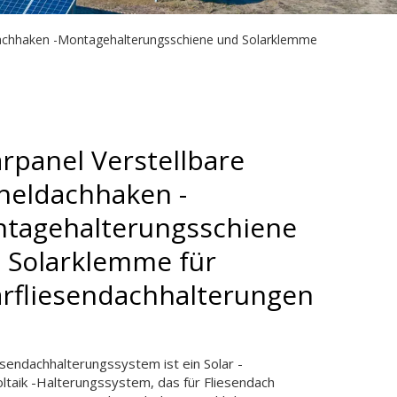
ldachhaken -Montagehalterungsschiene und Solarklemme
arpanel Verstellbare
heldachhaken -
tagehalterungsschiene
 Solarklemme für
arfliesendachhalterungen
esendachhalterungssystem ist ein Solar -
ltaik -Halterungssystem, das für Fliesendach