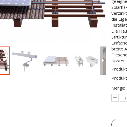
geeigne
Solarha
verzink
die Eig
Installa
Die Hau
Struktu
Einfache
breite 
Fliesen
Kosten 
Produkt
Produkt
Menge: