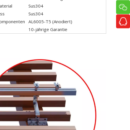
terial
Sus304
uss
Sus304
Komponenten
AL6005-T5 (Anodiert)
e
10-jährige Garantie