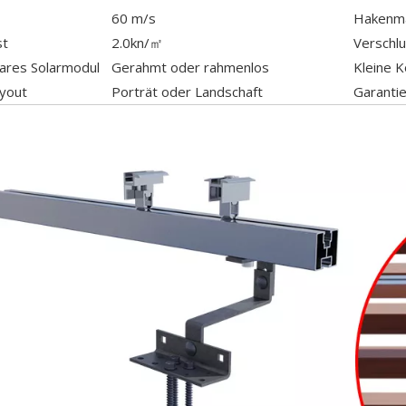
60 m/s
Hakenma
st
2.0kn/㎡
Verschl
res Solarmodul
Gerahmt oder rahmenlos
Kleine 
ayout
Porträt oder Landschaft
Garanti