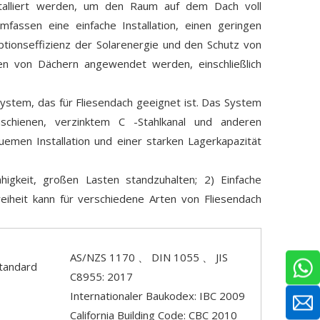
stalliert werden, um den Raum auf dem Dach voll
assen eine einfache Installation, einen geringen
ptionseffizienz der Solarenergie und den Schutz von
en von Dächern angewendet werden, einschließlich
system, das für Fliesendach geeignet ist. Das System
mschienen, verzinktem C -Stahlkanal und anderen
uemen Installation und einer starken Lagerkapazität
igkeit, großen Lasten standzuhalten; 2) Einfache
eiheit kann für verschiedene Arten von Fliesendach
AS/NZS 1170 、 DIN 1055 、 JIS
tandard
C8955: 2017
Internationaler Baukodex: IBC 2009
California Building Code: CBC 2010