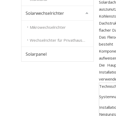
Solardac
auszunut
Solarwechselrichter
Kohlensto
Dachstru
Mikrowechselrichter
flacher D
Das Flies
Wechselrichter für Privathaushalte
besteht 
Komponent
Solarpanel
aufweisen
Die Haup
Installat
verwende
Technisc
Systemn
Installati
Neigungs