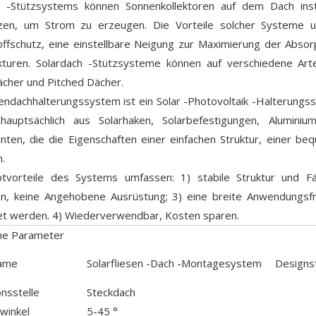
h -Stützsystems können Sonnenkollektoren auf dem Dach in
zen, um Strom zu erzeugen. Die Vorteile solcher Systeme umf
ffschutz, eine einstellbare Neigung zur Maximierung der Absor
kturen. Solardach -Stützsysteme können auf verschiedene Art
ächer und Pitched Dächer.
endachhalterungssystem ist ein Solar -Photovoltaik -Halterungs
hauptsächlich aus Solarhaken, Solarbefestigungen, Aluminiu
en, die die Eigenschaften einer einfachen Struktur, einer beq
.
tvorteile des Systems umfassen: 1) stabile Struktur und Fäh
ion, keine Angehobene Ausrüstung; 3) eine breite Anwendungsfr
t werden. 4) Wiederverwendbar, Kosten sparen.
he Parameter
ame
Solarfliesen -Dach -Montagesystem
Designs
onsstelle
Steckdach
winkel
5-45 °