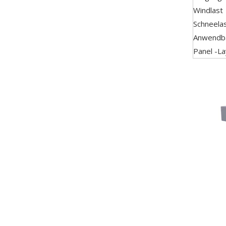
Windlast
Schneela
Anwendba
Panel -L