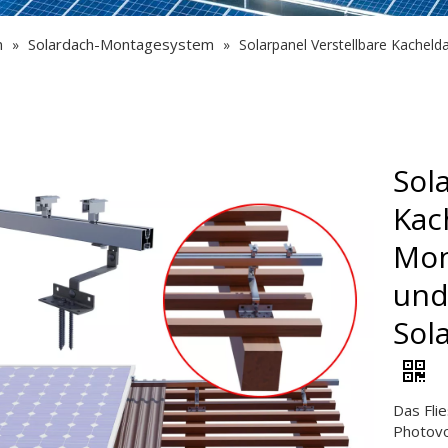
n
Solardach-Montagesystem
»
»
Solarpanel Verstellbare Kache
Sol
Kac
Mon
und
Sol
Das Fli
Photovo