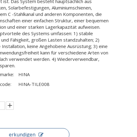
t ist. Das System besteht hauptsächlich aus
ken, Solarbefestigungen, Aluminiumschienen,
tem C -Stahlkanal und anderen Komponenten, die
enschaften einer einfachen Struktur, einer bequemen
tion und einer starken Lagerkapazität aufweisen.
ptvorteile des Systems umfassen: 1) stabile
r und Fähigkeit, großen Lasten standzuhalten; 2)
 Installation, keine Angehobene Ausrüstung; 3) eine
Anwendungsfreiheit kann für verschiedene Arten von
dach verwendet werden. 4) Wiederverwendbar,
sparen.
marke:
HINA
code:
HINA-TILE008
erkundigen