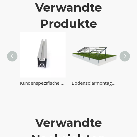
Verwandte
Produkte
CARPORT-BLACT-BRACTE-BRAKE-BLATTS BLACKS BAKEL-MONTAGENSYSTEME
Kundenspezifische Aluminiumlegierungs-Extrusionsprofilschiene für Solarstrom-Montagesystem
Bodensolarmontage mit C-Kanal-Stahlträger-Solarpanelsystem
Verwandte