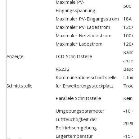
Maximale PV-
500 V
Eingangsspannung
Maximaler PV-Eingangsstrom
18A
Maximaler PV-Ladestrom
120A
Maximaler Netzladestrom
100A
Maximaler Ladestrom
120A
Kann B
Anzeige
LCD-Schnittstelle
anzeige
RS232
Baudra
Kommunikationsschnittstelle
Lithiu
Schnittstelle
für Erweiterungssteckplatz
Trocke
Parallele Schnittstelle
Keine P
Umgebungsparameter
-10~5
Luftfeuchtigkeit der
20 % ~
Betriebsumgebung
Lagertemperatur
-15~6