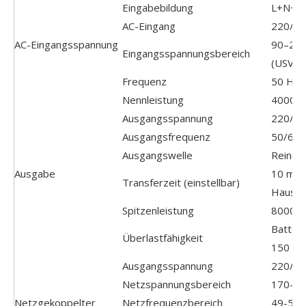
Eingabebildung
L+N+P
AC-Eingang
220/2
AC-Eingangsspannung
90–280
Eingangsspannungsbereich
(USV-M
Frequenz
50 Hz/
Nennleistung
4000W
Ausgangsspannung
220/23
Ausgangsfrequenz
50/60 
Ausgangswelle
Reine S
Ausgabe
10 ms 
Transferzeit (einstellbar)
Hausha
Spitzenleistung
8000V
Batteri
Überlastfähigkeit
150 % 
Ausgangsspannung
220/2
Netzspannungsbereich
170-2
Netzgekoppelter
Netzfrequenzbereich
49-51