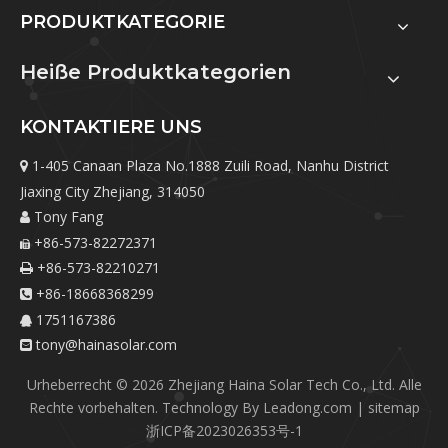
PRODUKTKATEGORIE
Heiße Produktkategorien
KONTAKTIERE UNS
1-405 Canaan Plaza No.1888 Zuili Road, Nanhu District

Jiaxing City Zhejiang, 314050
Tony Fang

+86-573-82272371

+86-573-82210271

+86-18668368299

1751167386

tony@hainasolar.com

Urheberrecht ©
2026
Zhejiang Haina Solar Tech Co., Ltd. Alle
Rechte vorbehalten. Technology By
Leadong.com
|
sitemap
浙ICP备2023026353号-1