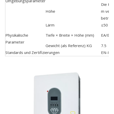
Umgebungsparameter
Die Höh
Höhe
m verri
beträg
Lärm
≤50 dB
Physikalische
Tiefe × Breite × Höhe (mm)
EA/ED:
Parameter
Gewicht (als Referenz) KG
7.5
Standards und Zertifizierungen
EN-IEC