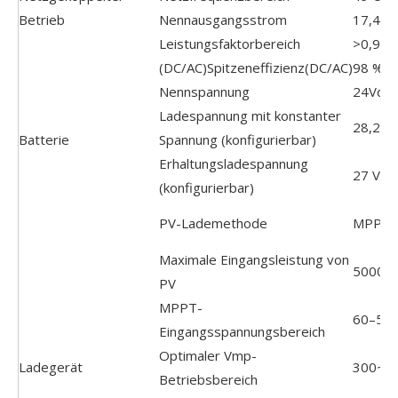
Betrieb
Nennausgangsstrom
17,4A
Leistungsfaktorbereich
>0,99
(DC/AC)Spitzeneffizienz(DC/AC)
98 %
Nennspannung
24Vdc
Ladespannung mit konstanter
28,2 V
Batterie
Spannung (konfigurierbar)
Erhaltungsladespannung
27 VDC
(konfigurierbar)
PV-Lademethode
MPPT
Maximale Eingangsleistung von
5000W
PV
MPPT-
60–50
Eingangsspannungsbereich
Optimaler Vmp-
Ladegerät
300~4
Betriebsbereich