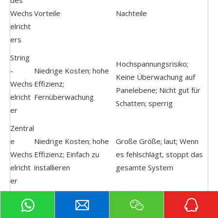
Wechs
Vorteile
Nachteile
elricht
ers
String
Hochspannungsrisiko;
-
Niedrige Kosten; hohe
Keine Überwachung auf
Wechs
Effizienz;
Panelebene; Nicht gut für
elricht
Fernüberwachung
Schatten; sperrig
er
Zentral
e
Niedrige Kosten; hohe
Große Größe; laut; Wenn
Wechs
Effizienz; Einfach zu
es fehlschlägt, stoppt das
elricht
installieren
gesamte System
er
Großartig für Schatten;
Mikroin
niedrigere Spannung;
Komplexer; Mehr Wartung