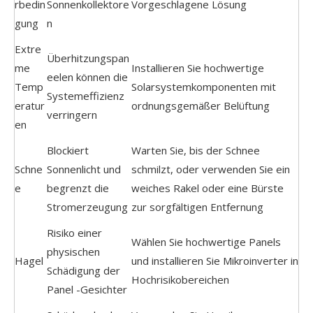
rbedin
Sonnenkollektore
Vorgeschlagene Lösung
gung
n
Extre
Überhitzungspan
me
Installieren Sie hochwertige
eelen können die
Temp
Solarsystemkomponenten mit
Systemeffizienz
eratur
ordnungsgemäßer Belüftung
verringern
en
Blockiert
Warten Sie, bis der Schnee
Schne
Sonnenlicht und
schmilzt, oder verwenden Sie ein
e
begrenzt die
weiches Rakel oder eine Bürste
Stromerzeugung
zur sorgfältigen Entfernung
Risiko einer
Wählen Sie hochwertige Panels
physischen
Hagel
und installieren Sie Mikroinverter in
Schädigung der
Hochrisikobereichen
Panel -Gesichter